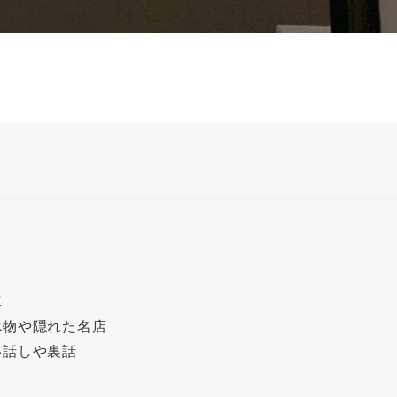
真
べ物や隠れた名店
い話しや裏話