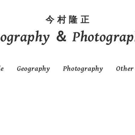
今 村 隆 正
eography ＆ Photograp
le
Geography
Photography
Other