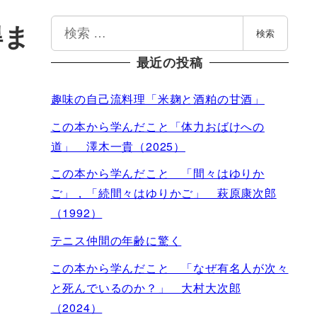
検
得ま
検索
索
最近の投稿
趣味の自己流料理「米麹と酒粕の甘酒」
この本から学んだこと「体力おばけへの
道」 澤木一貴（2025）
この本から学んだこと 「間々はゆりか
ご」，「続間々はゆりかご」 萩原康次郎
（1992）
テニス仲間の年齢に驚く
この本から学んだこと 「なぜ有名人が次々
と死んでいるのか？」 大村大次郎
（2024）