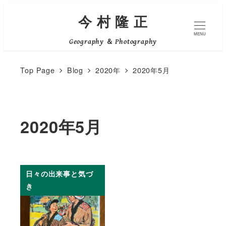
メ
今 村 隆 正
イ
MENU
Geography ＆ Photography
ン
コ
Top Page
Blog
2020年
2020年5月
ン
テ
ン
2020年5月
ツ
へ
移
動
日々の出来事と気づ
き