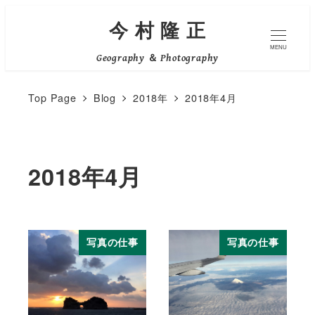
メ
今 村 隆 正
イ
MENU
Geography ＆ Photography
ン
コ
Top Page
Blog
2018年
2018年4月
ン
テ
ン
2018年4月
ツ
へ
移
動
写真の仕事
写真の仕事