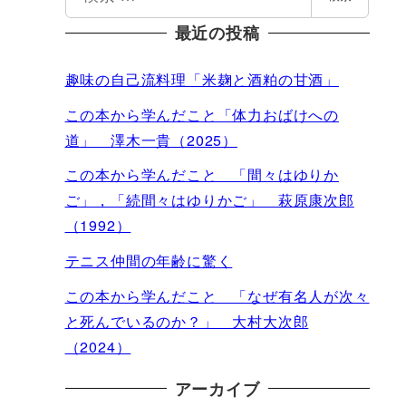
索
最近の投稿
趣味の自己流料理「米麹と酒粕の甘酒」
この本から学んだこと「体力おばけへの
道」 澤木一貴（2025）
この本から学んだこと 「間々はゆりか
ご」，「続間々はゆりかご」 萩原康次郎
（1992）
テニス仲間の年齢に驚く
この本から学んだこと 「なぜ有名人が次々
と死んでいるのか？」 大村大次郎
（2024）
アーカイブ