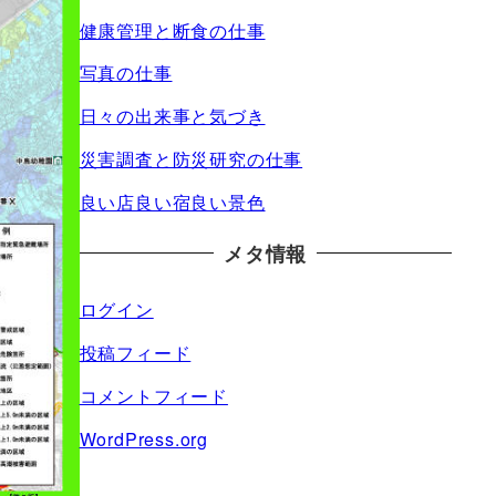
健康管理と断食の仕事
写真の仕事
日々の出来事と気づき
災害調査と防災研究の仕事
良い店良い宿良い景色
メタ情報
ログイン
投稿フィード
コメントフィード
WordPress.org