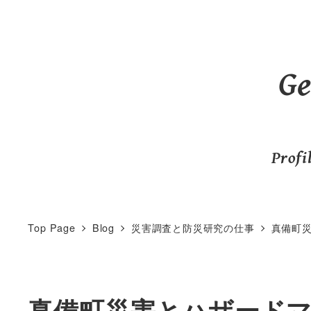
メ
イ
ン
G
コ
ン
テ
ン
Profi
ツ
へ
移
Top Page
Blog
災害調査と防災研究の仕事
真備町
動
真備町災害とハザード