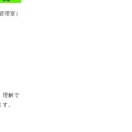
管理室）
。理解で
ます。