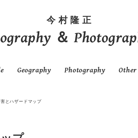
今 村 隆 正
eography ＆ Photograp
le
Geography
Photography
Other
災害とハザードマップ
マップ