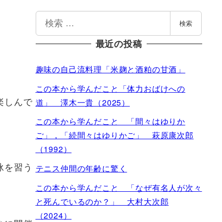
検
検索
索
最近の投稿
趣味の自己流料理「米麹と酒粕の甘酒」
この本から学んだこと「体力おばけへの
楽しんで
道」 澤木一貴（2025）
この本から学んだこと 「間々はゆりか
ご」，「続間々はゆりかご」 萩原康次郎
（1992）
泳を習う
テニス仲間の年齢に驚く
この本から学んだこと 「なぜ有名人が次々
と死んでいるのか？」 大村大次郎
（2024）