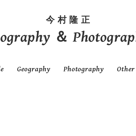
今 村 隆 正
eography ＆ Photograp
le
Geography
Photography
Other